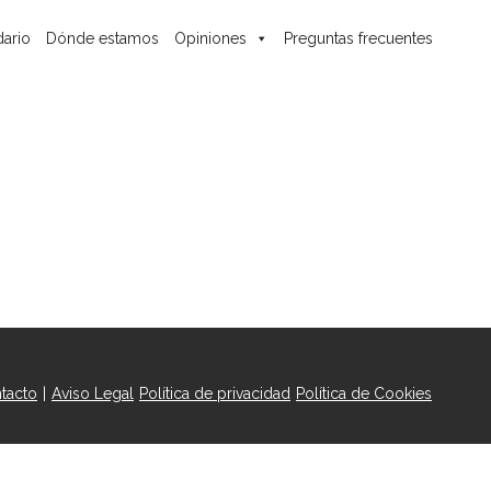
ario
Dónde estamos
Opiniones
Preguntas frecuentes
tacto
|
Aviso Legal
Política de privacidad
Política de Cookies