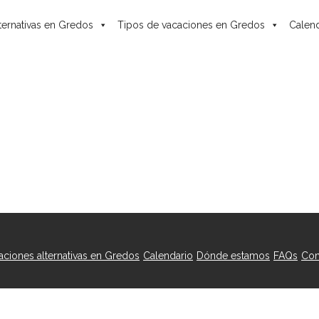
ternativas en Gredos
Tipos de vacaciones en Gredos
Calend
caciones alternativas en Gredos
Calendario
Dónde estamos
FAQs
Con