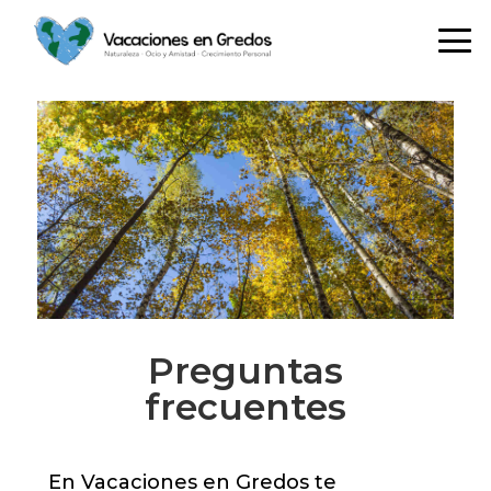
Saltar
Saltar
Saltar
a
al
a
la
contenido
la
navegación
principal
barra
principal
lateral
principal
Preguntas
frecuentes
En Vacaciones en Gredos te