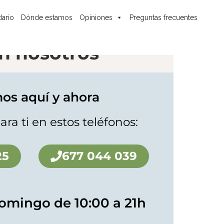
ario
Dónde estamos
Opiniones
Preguntas frecuentes
n nosotros
os aquí y ahora
ara ti en estos teléfonos:
25
677 044 039
omingo de 10:00 a 21h