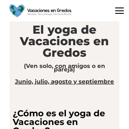
Saltar
Saltar
Saltar
a
al
a
la
contenido
la
navegación
principal
barra
El yoga de
principal
lateral
Vacaciones en
principal
Gredos
(Ven solo, con amigos o en
pareja)
Junio, julio, agosto y septiembre
¿Cómo es el yoga de
Vacaciones en