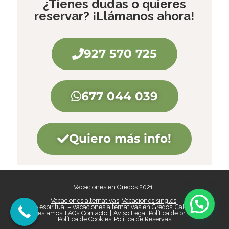
¿Tienes dudas o quieres
reservar? ¡Llámanos ahora!
927 570 725
677 044 039
Quiero más info!
Vacaciones en Gredos 2021
·
Vacaciones alternativas
Vacaciones singles
Retiro espiritual – vacaciones alternativas en Gredos
Calendario
Dónde estamos
FAQs
Contacto
|
Aviso Legal
Política de privacidad
Política de Cookies
Política de Reservas