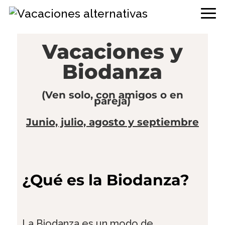
Saltar
Saltar
Saltar
a
al
a
la
contenido
la
navegación
principal
barra
Vacaciones y
principal
lateral
Biodanza
principal
(Ven solo, con amigos o en
pareja)
Junio, julio, agosto y septiembre
¿Qué es la Biodanza?
La Biodanza es un modo de