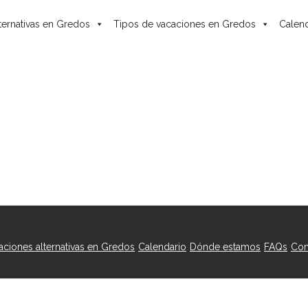
ternativas en Gredos
Tipos de vacaciones en Gredos
Calend
caciones alternativas en Gredos
Calendario
Dónde estamos
FAQs
Con