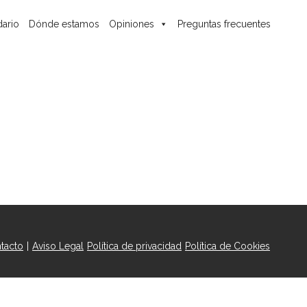
ario
Dónde estamos
Opiniones
Preguntas frecuentes
tacto
|
Aviso Legal
Política de privacidad
Política de Cookies