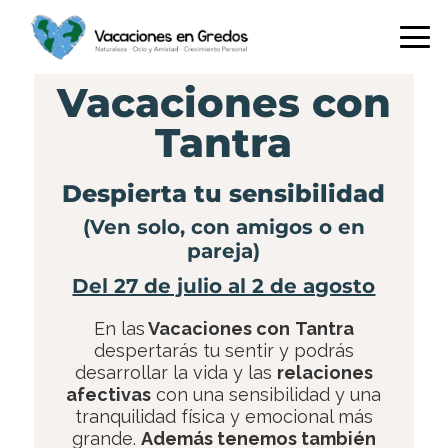
Saltar
Saltar
Saltar
a
al
a
la
contenido
la
navegación
principal
barra
Vacaciones con
principal
lateral
Tantra
principal
Despierta tu sensibilidad
(Ven solo, con amigos o en
pareja)
Del 27 de julio al 2 de agosto
En las
Vacaciones con
Tantra
despertarás tu sentir y podrás
desarrollar la vida y las
relaciones
afectivas
con una sensibilidad y una
tranquilidad física y emocional más
grande.
Además tenemos también