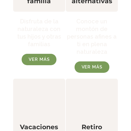
familia
alternativas
Disfruta de la
Conoce un
naturaleza con
montón de
tus hijos y otras
personas afines a
familias
ti en plena
naturaleza
VER MÁS
VER MÁS
Retiro
Vacaciones