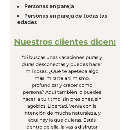
Personas en pareja
Personas en pareja de todas las
edades
Nuestros clientes dicen:
"Si buscas unas vacaciones puras y
"Esto
duras desconectas y puedes hacer
po
mil cosas. ¿Qué te apetece algo
vo
más, mirarte a ti mismo,
reci
profundizar y crecer como
tele
persona? Aquí también lo puedes
hast
hacer, a tu ritmo, sin presiones, sin
ja
agobios. Libertad. Venía con la
amanec
intención de mucha naturaleza, y
aquel
aquí hay la que quieras. Estás
gr
dentro de ella, la vas a disfrutar
esta