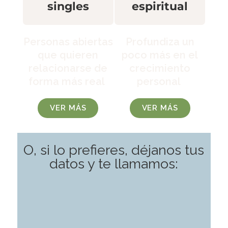
espiritual
singles
Profundiza un
Personas abiertas
poco más en el
que quieren
crecimiento
relacionarse de
personal
forma más real
VER MÁS
VER MÁS
O, si lo prefieres, déjanos tus
datos y te llamamos: