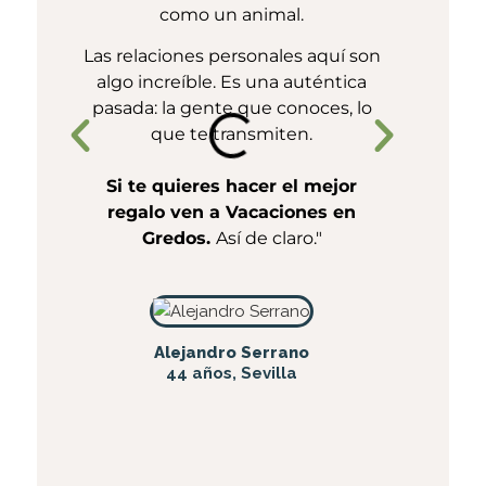
como un animal.
propo
Las relaciones personales aquí son
amor
algo increíble. Es una auténtica
alime
pasada: la gente que conoces, lo
un 
que te transmiten.
Si te quieres hacer el mejor
regalo ven a Vacaciones en
Gredos.
Así de claro."
Alejandro Serrano
44 años, Sevilla