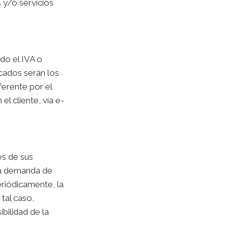
 y/o servicios
do el IVA o
icados serán los
ferente por el
l cliente, vía e-
és de sus
 la demanda de
eriódicamente, la
tal caso,
bilidad de la