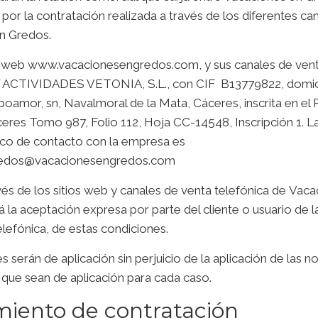
e por la contratación realizada a través de los diferentes ca
n Gredos.
itio web www.vacacionesengredos.com, y sus canales de vent
CTIVIDADES VETONIA, S.L., con CIF B13779822, domicil
oamor, sn, Navalmoral de la Mata, Cáceres, inscrita en el 
eres Tomo 987, Folio 112, Hoja CC-14548, Inscripción 1. L
ico de contacto con la empresa es
redos@vacacionesengredos.com
vés de los sitios web y canales de venta telefónica de
Vaca
 la aceptación expresa por parte del cliente o usuario de l
elefónica, de estas condiciones.
s serán de aplicación sin perjuicio de la aplicación de las 
 que sean de aplicación para cada caso.
miento de contratación