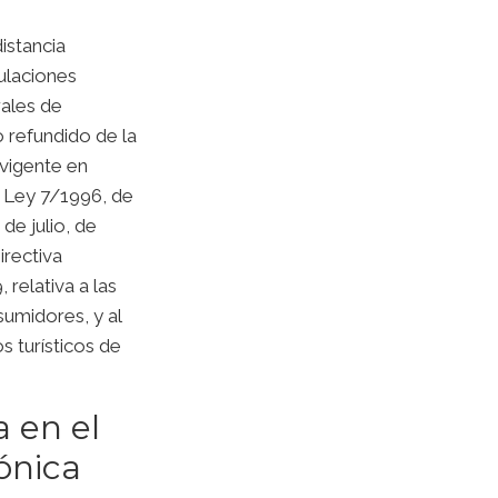
istancia
pulaciones
rales de
o refundido de la
 vigente en
 Ley 7/1996, de
de julio, de
irectiva
relativa a las
sumidores, y al
s turísticos de
 en el
ónica