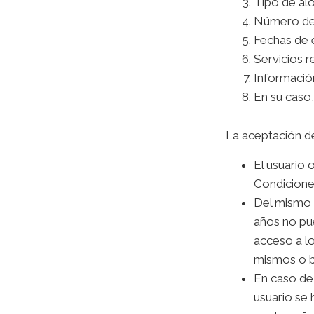
Tipo de al
Número de 
Fechas de e
Servicios r
Información
En su caso,
La aceptación d
El usuario 
Condicione
Del mismo 
años no pue
acceso a l
mismos o bi
En caso de 
usuario se 