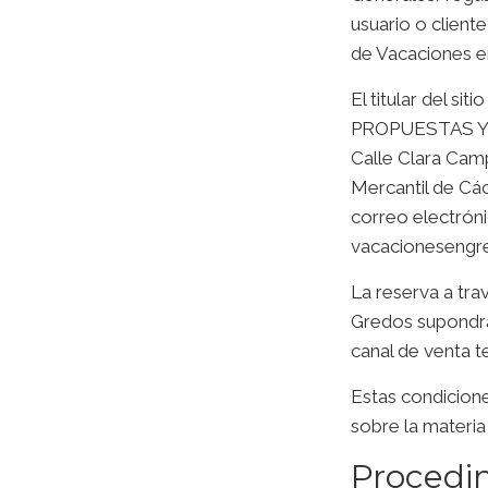
usuario o client
de Vacaciones e
El titular del s
PROPUESTAS Y A
Calle Clara Camp
Mercantil de Các
correo electrón
vacacioneseng
La reserva a tra
Gredos
supondrá
canal de venta t
Estas condicione
sobre la materia
Procedi