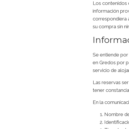
Los contenidos 
información prov
correspondiera a
su compra sin ni
Informac
Se entiende por 
en Gredos por par
servicio de aloja
Las reservas se
tener constanci
En la comunicaci
Nombre del
Identificac