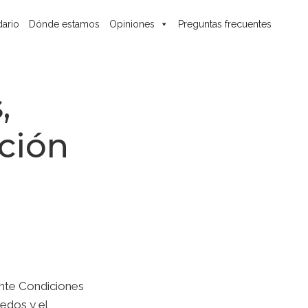
ario
Dónde estamos
Opiniones
Preguntas frecuentes
,
ación
ante Condiciones
redos y el