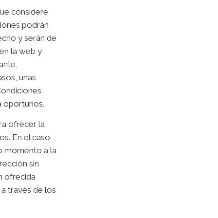
que considere
ciones podrán
recho y serán de
en la web y
ante,
asos, unas
Condiciones
a oportunos.
a ofrecer la
os. En el caso
do momento a la
rección sin
n ofrecida
 a través de los