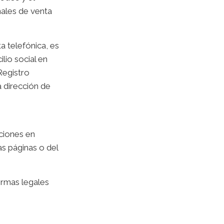
nales de venta
a telefónica, es
io social en
Registro
a dirección de
ciones en
as páginas o del
normas legales