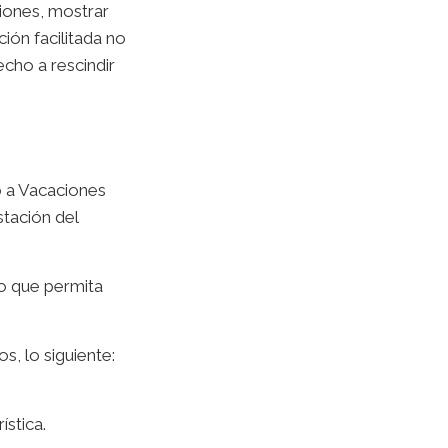
iones, mostrar
ión facilitada no
echo a rescindir
o a Vacaciones
stación del
o que permita
s, lo siguiente:
ística.