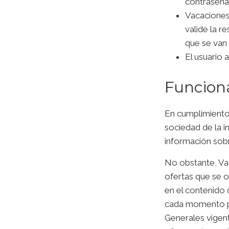
contraseña 
Vacaciones 
valide la r
que se van 
El usuario 
Funciona
En cumplimiento 
sociedad de la 
información sobr
No obstante, Vac
ofertas que se o
en el contenido 
cada momento po
Generales vigent