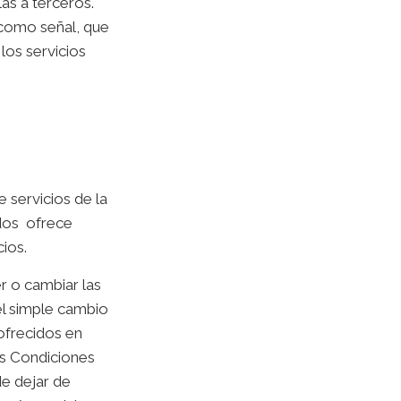
as a terceros.
 como señal, que
los servicios
 servicios de la
edos ofrece
cios.
r o cambiar las
el simple cambio
ofrecidos en
as Condiciones
de dejar de