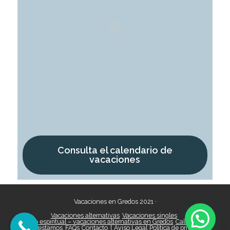
Consulta el calendario de
vacaciones
Vacaciones en Gredos 2021
·
Vacaciones alternativas
Vacaciones singles
Retiro espiritual – vacaciones alternativas en Gredos
Calendario
Dónde estamos
FAQs
Contacto
|
Aviso Legal
Política de privacidad