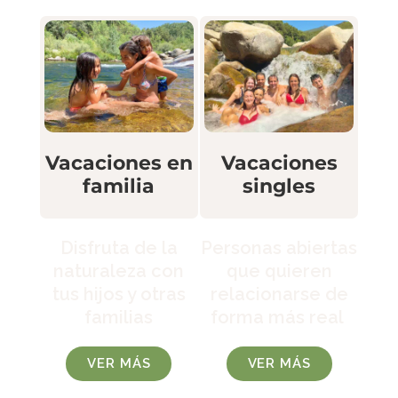
Vacaciones en
Vacaciones
familia
singles
Disfruta de la
Personas abiertas
naturaleza con
que quieren
tus hijos y otras
relacionarse de
familias
forma más real
VER MÁS
VER MÁS