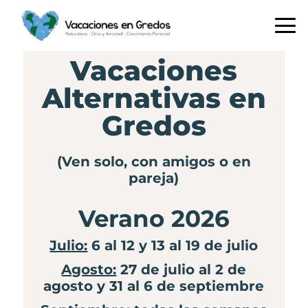
Saltar
Saltar
Saltar
a
al
a
la
contenido
la
navegación
principal
barra
Vacaciones
principal
lateral
Alternativas en
principal
Gredos
(Ven solo, con amigos o en
pareja)
Verano 2026
Julio:
6 al 12 y 13 al 19 de julio
Agosto:
27 de julio al 2 de
agosto y 31 al 6 de septiembre