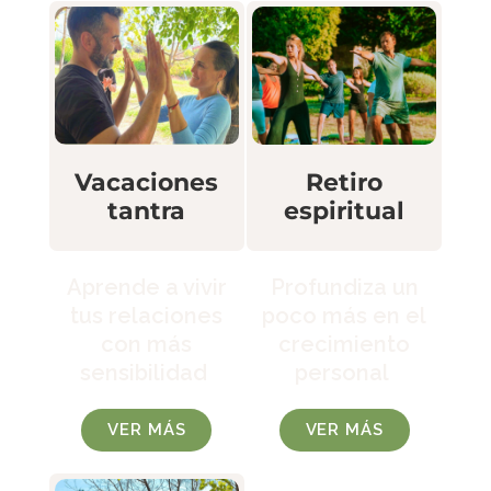
Retiro
Vacaciones
espiritual
tantra
Profundiza un
Aprende a vivir
poco más en el
tus relaciones
crecimiento
con más
personal
sensibilidad
VER MÁS
VER MÁS